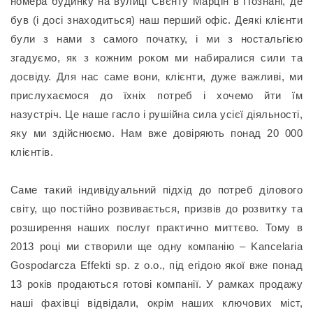
номера будинку на вулиці Свєнту Марцін в Познані, де
був (і досі знаходиться) наш перший офіс. Деякі клієнти
були з нами з самого початку, і ми з ностальгією
згадуємо, як з кожним роком ми набиралися сили та
досвіду. Для нас саме вони, клієнти, дуже важливі, ми
прислухаємося до їхніх потреб і хочемо йти їм
назустріч. Це наше гасло і рушійна сила усієї діяльності,
яку ми здійснюємо. Нам вже довіряють понад 20 000
клієнтів.
Саме такий індивідуальний підхід до потреб ділового
світу, що постійно розвивається, призвів до розвитку та
розширення наших послуг практично миттєво. Тому в
2013 році ми створили ще одну компанію – Kancelaria
Gospodarcza Effekti sp. z o.o., під егідою якої вже понад
13 років продаються готові компанії. У рамках продажу
наші фахівці відвідали, окрім наших ключових міст,