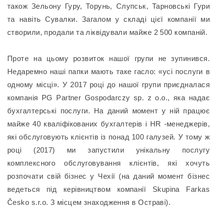
також Зельону Гуру, Торунь, Слупськ, Тарновські Гури
та навіть Сувалки. Загалом у складі цієї компанії ми
створили, продали та ліквідували майже 2 500 компаній.
Проте на цьому розвиток нашої групи не зупинився.
Недаремно наші папки мають таке гасло: «усі послуги в
одному місці». У 2017 році до нашої групи приєдналася
компанія PG Partner Gospodarczy sp. z o.o., яка надає
бухгалтерські послуги. На даний момент у ній працює
майже 40 кваліфікованих бухгалтерів і HR -менеджерів,
які обслуговують клієнтів із понад 100 галузей. У тому ж
році (2017) ми запустили унікальну послугу
комплексного обслуговування клієнтів, які хочуть
розпочати свій бізнес у Чехії (на даний момент бізнес
ведеться під керівництвом компанії Skupina Farkas
Česko s.r.o. З місцем знаходження в Остраві).