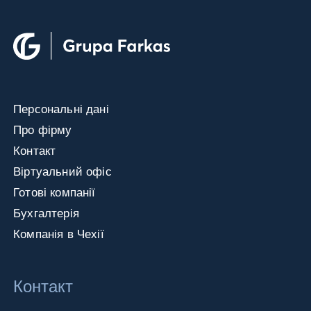
Персональнi данi
Про фiрму
Контакт
Вiртуальний офiс
Готові компанії
Бухгалтерія
Компанія в Чехії
Контакт